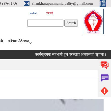
१४४५०३५५
shankharapur.municipality@gmail.com
English
नेपाली
Search form
Search
र्क
पब्लिक पोर्टलहरु
कार्यक्रममा सहभागी हुन प्रस्ताव आव्हानको सूचना।
कर छुट सम्बन