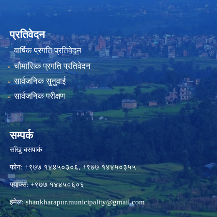
प्रतिवेदन
वार्षिक प्रगति प्रतिवेदन
चौमासिक प्रगति प्रतिवेदन
सार्वजनिक सुनुवाई
सार्वजनिक परीक्षण
सम्पर्क
साँखु बसपार्क
फोन: +९७७ १४४५०३०६, +९७७ १४४५०३५५
फ्याक्स: +९७७ १४४५०६०६
इमेल:
shankharapur.municipality@gmail.com