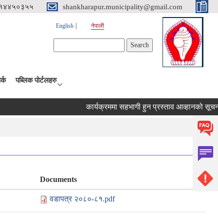
१४४५०३५५
shankharapur.municipality@gmail.com
English
नेपाली
Search form
Search
र्क
पब्लिक पोर्टलहरु
कार्यक्रममा सहभागी हुन प्रस्ताव आव्हानको सूचना।
Documents
वडापत्र २०८०-८१.pdf