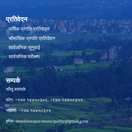
प्रतिवेदन
वार्षिक प्रगति प्रतिवेदन
चौमासिक प्रगति प्रतिवेदन
सार्वजनिक सुनुवाई
सार्वजनिक परीक्षण
सम्पर्क
साँखु बसपार्क
फोन: +९७७ १४४५०३०६, +९७७ १४४५०३५५
फ्याक्स: +९७७ १४४५०६०६
इमेल:
shankharapur.municipality@gmail.com