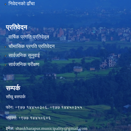
निवेदनको ढाँचा
प्रतिवेदन
वार्षिक प्रगति प्रतिवेदन
चौमासिक प्रगति प्रतिवेदन
सार्वजनिक सुनुवाई
सार्वजनिक परीक्षण
सम्पर्क
साँखु बसपार्क
फोन: +९७७ १४४५०३०६, +९७७ १४४५०३५५
फ्याक्स: +९७७ १४४५०६०६
इमेल:
shankharapur.municipality@gmail.com