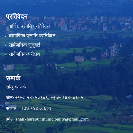
प्रतिवेदन
वार्षिक प्रगति प्रतिवेदन
चौमासिक प्रगति प्रतिवेदन
सार्वजनिक सुनुवाई
सार्वजनिक परीक्षण
सम्पर्क
साँखु बसपार्क
फोन: +९७७ १४४५०३०६, +९७७ १४४५०३५५
फ्याक्स: +९७७ १४४५०६०६
इमेल:
shankharapur.municipality@gmail.com