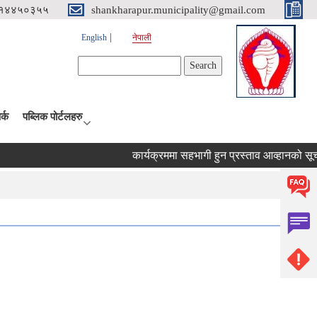
१४४५०३५५
shankharapur.municipality@gmail.com
English
नेपाली
Search form
Search
र्क
पब्लिक पोर्टलहरु
कार्यक्रममा सहभागी हुन प्रस्ताव आव्हानको सूचना