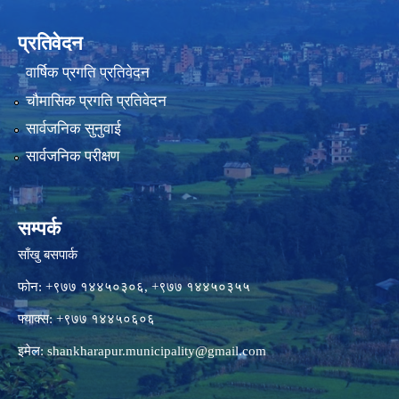
प्रतिवेदन
वार्षिक प्रगति प्रतिवेदन
चौमासिक प्रगति प्रतिवेदन
सार्वजनिक सुनुवाई
सार्वजनिक परीक्षण
सम्पर्क
साँखु बसपार्क
फोन: +९७७ १४४५०३०६, +९७७ १४४५०३५५
फ्याक्स: +९७७ १४४५०६०६
इमेल:
shankharapur.municipality@gmail.com