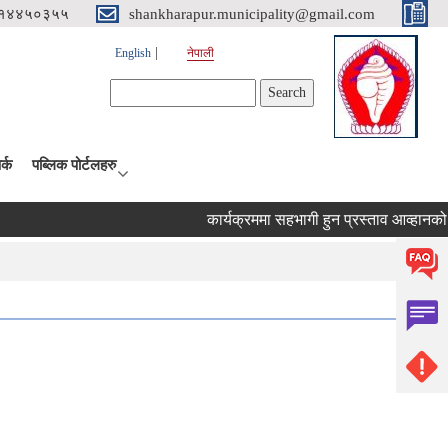
१४४५०३५५
shankharapur.municipality@gmail.com
English
नेपाली
Search form
Search
र्क
पब्लिक पोर्टलहरु
कार्यक्रममा सहभागी हुन प्रस्ताव आव्हानको सू