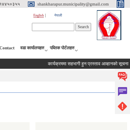
१४४५०३५५
shankharapur.municipality@gmail.com
English
नेपाली
Search form
Search
Contact
वडा कार्यालयहरु
पब्लिक पोर्टलहरु
कार्यक्रममा सहभागी हुन प्रस्ताव आव्हानको सूचना।