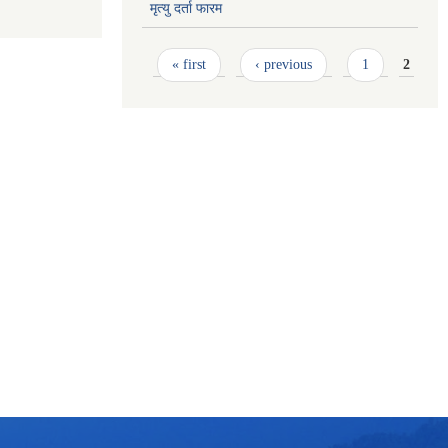
मृत्यु दर्ता फारम
Pages
« first
‹ previous
1
2