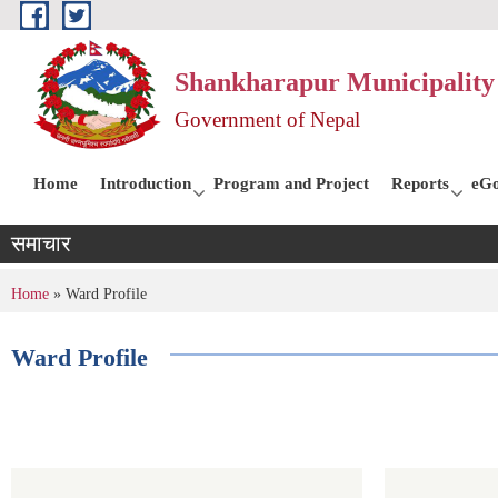
Skip to main content
Shankharapur Municipality 
Government of Nepal
Home
Introduction
Program and Project
Reports
eGo
समाचार
You are here
Home
» Ward Profile
Ward Profile