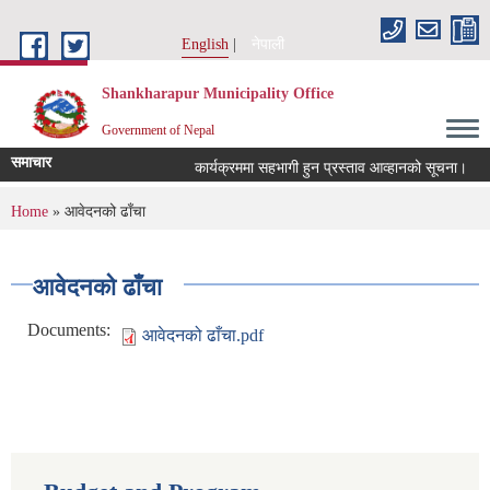
Skip to main content
English
नेपाली
Shankharapur Municipality Office
Government of Nepal
समाचार
कार्यक्रममा सहभागी हुन प्रस्ताव आव्हानको सूचना।
क
You are here
Home
» आवेदनको ढाँचा
आवेदनको ढाँचा
Documents:
आवेदनको ढाँचा.pdf